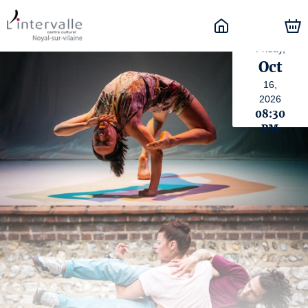
Friday,
Oct
16,
2026
08:30
PM