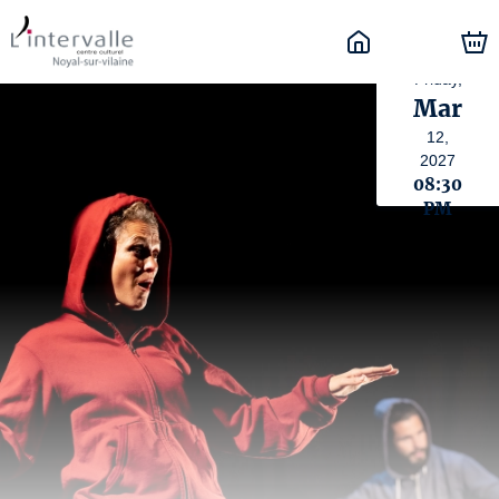
Friday,
Mar
12,
2027
08:30
PM